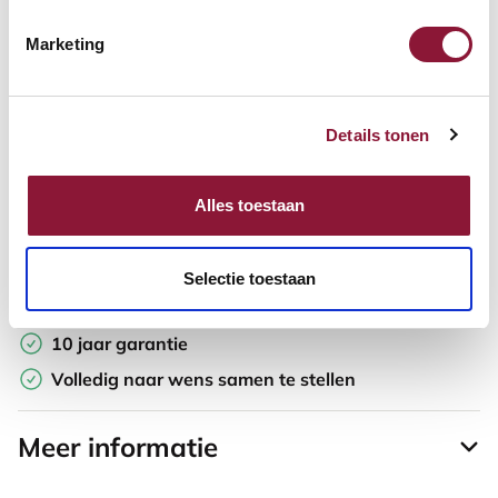
Marketing
Offerte aanvragen
Opzoek naar een offerte op maat? Maak je werkplek compleet
Details tonen
en vraag in de winkelwagen direct een persoonlijke offerte aan.
Toevoegen aan vergelijker
Alles toestaan
Laagste Prijsgarantie
Selectie toestaan
Gratis verzending
10 jaar garantie
Volledig naar wens samen te stellen
Meer informatie