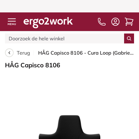
Terug
HÅG Capisco 8106 - Cura Loop (Gabriel) - Gerecycled Polyester - CLP60999 Black - Zilver - 265 mm (Zithoogte 53-79cm) - Harde wielen t.b.v. zachte vloeren
HÅG Capisco 8106