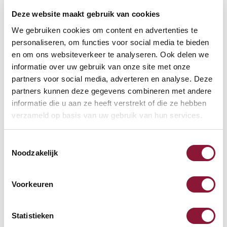
Deze website maakt gebruik van cookies
VOETENRING
?
We gebruiken cookies om content en advertenties te
personaliseren, om functies voor social media te bieden
en om ons websiteverkeer te analyseren. Ook delen we
informatie over uw gebruik van onze site met onze
VOETENSTER IN GEPOLIJST ALUMINIUM
?
partners voor social media, adverteren en analyse. Deze
partners kunnen deze gegevens combineren met andere
informatie die u aan ze heeft verstrekt of die ze hebben
verzameld op basis van uw gebruik van hun services.
Toestemmingsselectie
Beschikbaar
Noodzakelijk
Levertijd: 3-6 weken
Voorkeuren
Aantal:
Statistieken
In winkelwagen