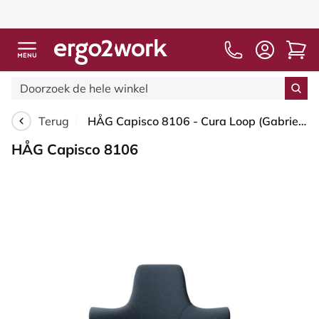
Terug
HÅG Capisco 8106 - Cura Loop (Gabriel) - Gerecycled Polyester - CLP66165 Blue - Blush Rose - 150mm - Harde wielen t.b.v. zachte vloeren
HÅG Capisco 8106