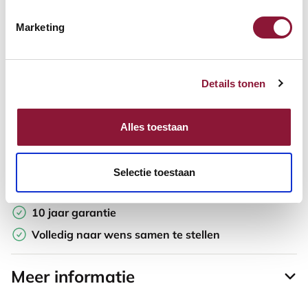
Marketing
Offerte aanvragen
Opzoek naar een offerte op maat? Maak je werkplek compleet
Details tonen
en vraag in de winkelwagen direct een persoonlijke offerte aan.
Toevoegen aan vergelijker
Alles toestaan
Laagste Prijsgarantie
Selectie toestaan
Gratis verzending
10 jaar garantie
Volledig naar wens samen te stellen
Meer informatie