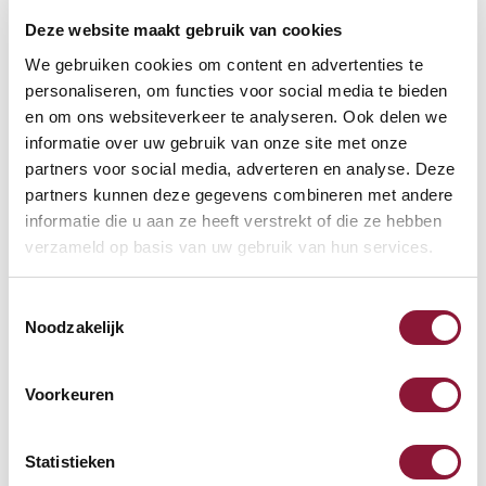
Deze website maakt gebruik van cookies
VOETENRING
?
We gebruiken cookies om content en advertenties te
personaliseren, om functies voor social media te bieden
en om ons websiteverkeer te analyseren. Ook delen we
informatie over uw gebruik van onze site met onze
VOETENSTER IN GEPOLIJST ALUMINIUM
?
partners voor social media, adverteren en analyse. Deze
partners kunnen deze gegevens combineren met andere
informatie die u aan ze heeft verstrekt of die ze hebben
verzameld op basis van uw gebruik van hun services.
Toestemmingsselectie
Beschikbaar
Noodzakelijk
Levertijd: 3-6 weken
Voorkeuren
Aantal:
Statistieken
In winkelwagen