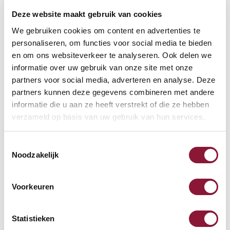
Deze website maakt gebruik van cookies
VOETENRING
?
We gebruiken cookies om content en advertenties te
personaliseren, om functies voor social media te bieden
en om ons websiteverkeer te analyseren. Ook delen we
informatie over uw gebruik van onze site met onze
VOETENSTER IN GEPOLIJST ALUMINIUM
?
partners voor social media, adverteren en analyse. Deze
partners kunnen deze gegevens combineren met andere
informatie die u aan ze heeft verstrekt of die ze hebben
verzameld op basis van uw gebruik van hun services.
Toestemmingsselectie
Beschikbaar
Noodzakelijk
Levertijd: 3-6 weken
Voorkeuren
Aantal:
Statistieken
In winkelwagen