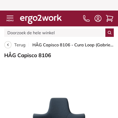
Terug
HÅG Capisco 8106 - Cura Loop (Gabriel) - Gerecycled Polyester - CLP66165 Blue - Wit - 200 mm (Zithoogte 46-64mm) - Zachte wielen t.b.v. harde vloeren
HÅG Capisco 8106