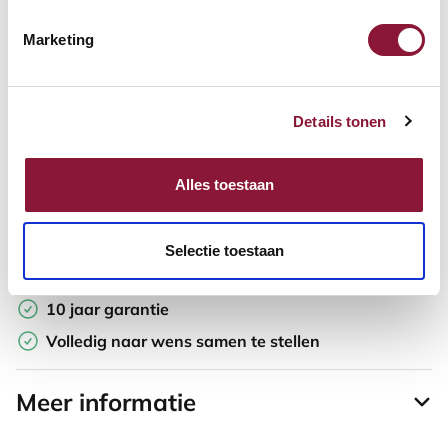
Marketing
Offerte aanvragen
Opzoek naar een offerte op maat? Maak je werkplek compleet
Details tonen
en vraag in de winkelwagen direct een persoonlijke offerte aan.
Toevoegen aan vergelijker
Alles toestaan
Laagste Prijsgarantie
Selectie toestaan
Gratis verzending
10 jaar garantie
Volledig naar wens samen te stellen
Meer informatie