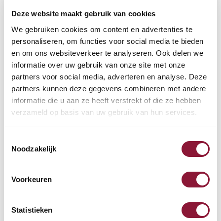
Deze website maakt gebruik van cookies
VOETENRING
?
We gebruiken cookies om content en advertenties te
personaliseren, om functies voor social media te bieden
en om ons websiteverkeer te analyseren. Ook delen we
informatie over uw gebruik van onze site met onze
VOETENSTER IN GEPOLIJST ALUMINIUM
?
partners voor social media, adverteren en analyse. Deze
partners kunnen deze gegevens combineren met andere
informatie die u aan ze heeft verstrekt of die ze hebben
verzameld op basis van uw gebruik van hun services.
Toestemmingsselectie
Beschikbaar
Noodzakelijk
Levertijd: 3-6 weken
Voorkeuren
Aantal:
Statistieken
In winkelwagen