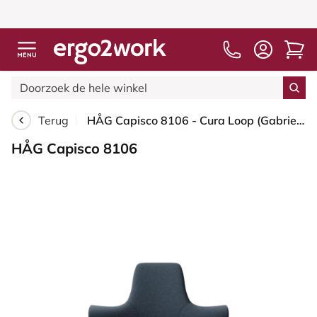
Terug
HÅG Capisco 8106 - Cura Loop (Gabriel) - Gerecycled Polyester - CLP66165 Blue - Wit - 265 mm (Zithoogte 53-79cm) - Glijdoppen
HÅG Capisco 8106