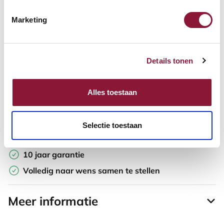
Marketing
Offerte aanvragen
Opzoek naar een offerte op maat? Maak je werkplek compleet
Details tonen
en vraag in de winkelwagen direct een persoonlijke offerte aan.
Toevoegen aan vergelijker
Alles toestaan
Laagste Prijsgarantie
Selectie toestaan
Gratis verzending
10 jaar garantie
Volledig naar wens samen te stellen
Meer informatie