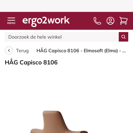
Terug
HÅG Capisco 8106 - Elmosoft (Elmo) - Semi-aniline Leder - EL33004 - Cognac - Blush Rose - 265 mm (Zithoogte 53-79cm) - Glijdoppen
HÅG Capisco 8106