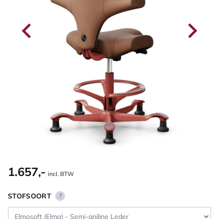
1.657,-
incl. BTW
STOFSOORT
?