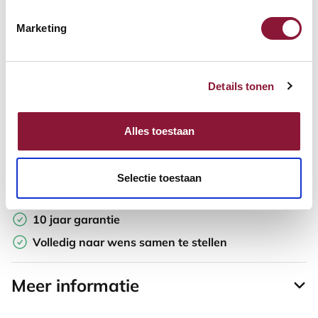
Marketing
Offerte aanvragen
Opzoek naar een offerte op maat? Maak je werkplek compleet
Details tonen
en vraag in de winkelwagen direct een persoonlijke offerte aan.
Toevoegen aan vergelijker
Alles toestaan
Laagste Prijsgarantie
Selectie toestaan
Gratis verzending
10 jaar garantie
Volledig naar wens samen te stellen
Meer informatie