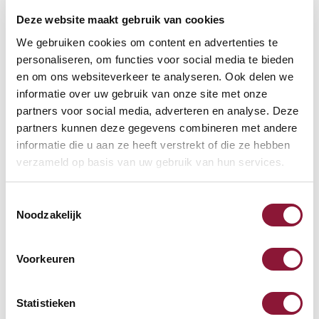
Deze website maakt gebruik van cookies
VOETENRING
?
We gebruiken cookies om content en advertenties te
personaliseren, om functies voor social media te bieden
en om ons websiteverkeer te analyseren. Ook delen we
informatie over uw gebruik van onze site met onze
VOETENSTER IN GEPOLIJST ALUMINIUM
?
partners voor social media, adverteren en analyse. Deze
partners kunnen deze gegevens combineren met andere
informatie die u aan ze heeft verstrekt of die ze hebben
verzameld op basis van uw gebruik van hun services.
Toestemmingsselectie
Beschikbaar
Noodzakelijk
Levertijd: 3-6 weken
Voorkeuren
Aantal:
Statistieken
In winkelwagen