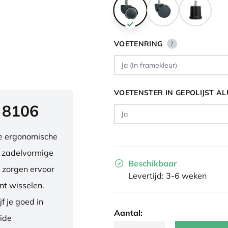
VOETENRING
?
VOETENSTER IN GEPOLIJST A
 8106
ve ergonomische
e zadelvormige
Beschikbaar
 zorgen ervoor
Levertijd: 3-6 weken
nt wisselen.
f je goed in
Aantal:
eide