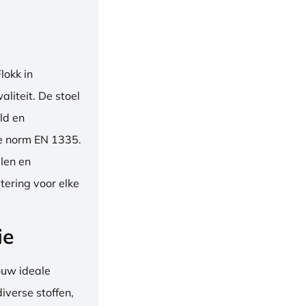
okk in
liteit. De stoel
ld en
se norm EN 1335.
len en
tering voor elke
ie
ouw ideale
iverse stoffen,