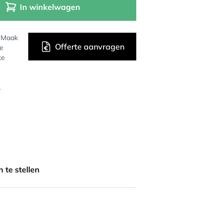
In winkelwagen
? Maak
Offerte aanvragen
de
ke
r
 te stellen