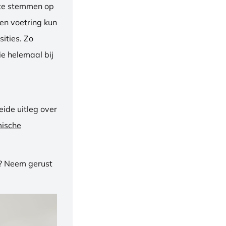
f te stemmen op
een voetring kun
ities. Zo
e helemaal bij
ide uitleg over
mische
n? Neem gerust