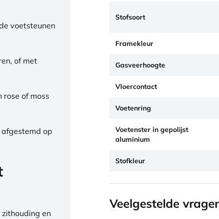
Stofsoort
de voetsteunen
Framekleur
ren, of met
Gasveerhoogte
Vloercontact
h rose of moss
Voetenring
Voetenster in gepolijst
, afgestemd op
aluminium
Stofkleur
t
Veelgestelde vrage
 zithouding en