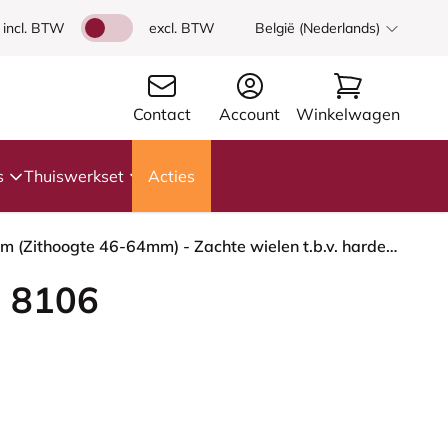
incl. BTW
excl. BTW
België (Nederlands)
Contact
Account
Winkelwagen
s
Thuiswerkset
Acties
HÅG Capisco 8106 - Elmosoft (Elmo) - Semi-aniline Leder - EL33004 - Cognac - Moss Grey - 200 mm (Zithoogte 46-64mm) - Zachte wielen t.b.v. harde vloeren
 8106