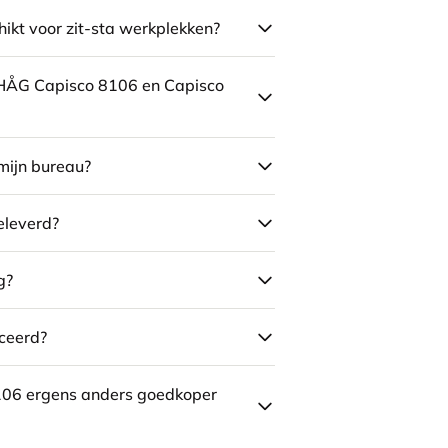
ikt voor zit-sta werkplekken?
e HÅG Capisco 8106 en Capisco
mijn bureau?
eleverd?
g?
ceerd?
106 ergens anders goedkoper