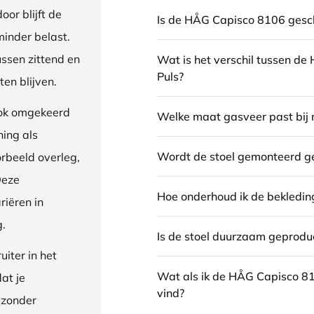
or blijft de
Is de HÅG Capisco 8106 gesch
inder belast.
ussen zittend en
Wat is het verschil tussen d
Puls?
en blijven.
ook omgekeerd
Welke maat gasveer past bij 
ning als
Wordt de stoel gemonteerd g
orbeeld overleg,
Deze
Hoe onderhoud ik de bekledin
riëren in
g.
Is de stoel duurzaam geprodu
iter in het
Wat als ik de HÅG Capisco 8
dat je
vind?
 zonder