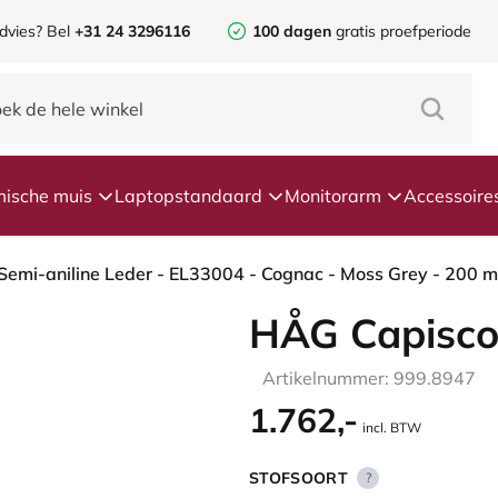
dvies?
Bel
+31 24 3296116
100 dagen
gratis proefperiode
ische muis
Laptopstandaard
Monitorarm
Accessoire
HÅG Capisco
Artikelnummer: 999.8947
1.762,-
incl. BTW
STOFSOORT
?