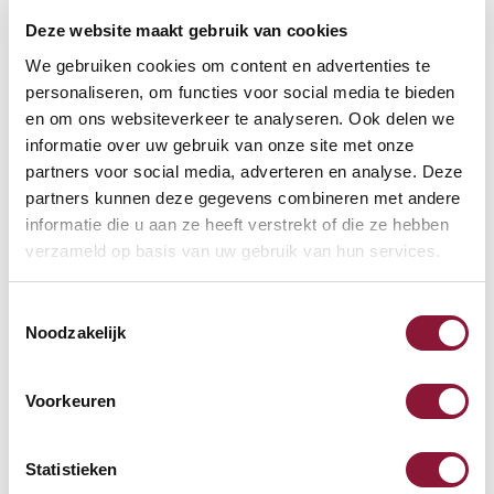
Deze website maakt gebruik van cookies
VOETENRING
?
We gebruiken cookies om content en advertenties te
personaliseren, om functies voor social media te bieden
en om ons websiteverkeer te analyseren. Ook delen we
informatie over uw gebruik van onze site met onze
VOETENSTER IN GEPOLIJST ALUMINIUM
?
partners voor social media, adverteren en analyse. Deze
partners kunnen deze gegevens combineren met andere
informatie die u aan ze heeft verstrekt of die ze hebben
verzameld op basis van uw gebruik van hun services.
Toestemmingsselectie
Beschikbaar
Noodzakelijk
Levertijd: 3-6 weken
Voorkeuren
Aantal:
Statistieken
In winkelwagen