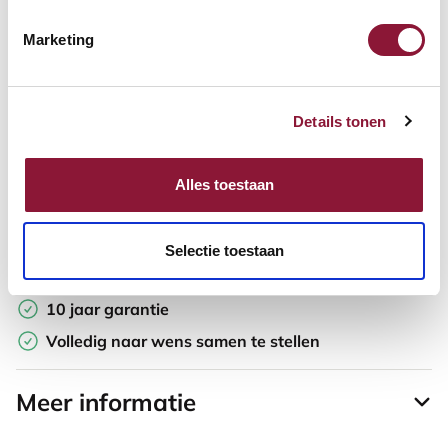
Marketing
Offerte aanvragen
Opzoek naar een offerte op maat? Maak je werkplek compleet
Details tonen
en vraag in de winkelwagen direct een persoonlijke offerte aan.
Toevoegen aan vergelijker
Alles toestaan
Laagste Prijsgarantie
Selectie toestaan
Gratis verzending
10 jaar garantie
Volledig naar wens samen te stellen
Meer informatie