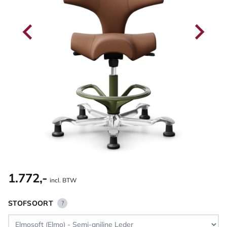
1.772,-
incl. BTW
STOFSOORT
?