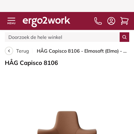
Terug
HÅG Capisco 8106 - Elmosoft (Elmo) - Semi-aniline Leder - EL33004 - Cognac - Moss Grey - 265 mm (Zithoogte 53-79cm) - Glijdoppen
HÅG Capisco 8106