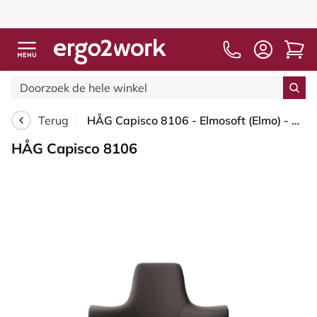
Terug
HÅG Capisco 8106 - Elmosoft (Elmo) - Semi-aniline Leder - EL93068 - Dark brown - Wit - 200 mm (Zithoogte 46-64mm) - Glijdoppen
HÅG Capisco 8106