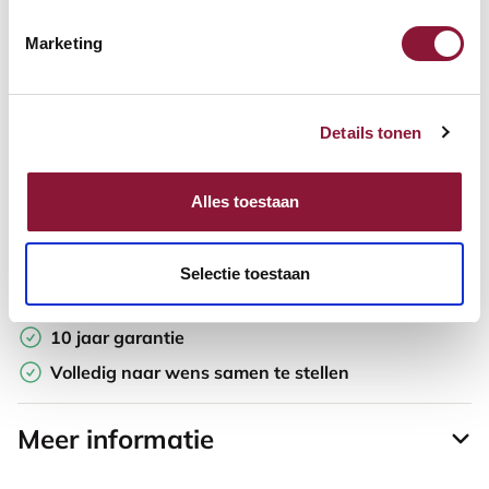
Marketing
Offerte aanvragen
Opzoek naar een offerte op maat? Maak je werkplek compleet
Details tonen
en vraag in de winkelwagen direct een persoonlijke offerte aan.
Toevoegen aan vergelijker
Alles toestaan
Laagste Prijsgarantie
Selectie toestaan
Gratis verzending
10 jaar garantie
Volledig naar wens samen te stellen
Meer informatie