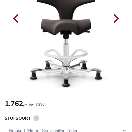
1.762,-
incl. BTW
STOFSOORT
?