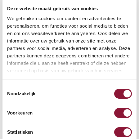
Deze website maakt gebruik van cookies
VOETENRING
?
We gebruiken cookies om content en advertenties te
personaliseren, om functies voor social media te bieden
en om ons websiteverkeer te analyseren. Ook delen we
informatie over uw gebruik van onze site met onze
VOETENSTER IN GEPOLIJST ALUMINIUM
?
partners voor social media, adverteren en analyse. Deze
partners kunnen deze gegevens combineren met andere
informatie die u aan ze heeft verstrekt of die ze hebben
verzameld op basis van uw gebruik van hun services.
Toestemmingsselectie
Beschikbaar
Noodzakelijk
Levertijd: 3-6 weken
Voorkeuren
Aantal:
Statistieken
In winkelwagen