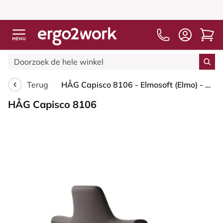
Terug
HÅG Capisco 8106 - Elmosoft (Elmo) - Semi-aniline Leder - EL93068 - Dark brown - Wit - 265 mm (Zithoogte 53-79cm) - Harde wielen t.b.v. zachte vloeren
HÅG Capisco 8106