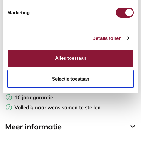
Marketing
Offerte aanvragen
Opzoek naar een offerte op maat? Maak je werkplek compleet
Details tonen
en vraag in de winkelwagen direct een persoonlijke offerte aan.
Toevoegen aan vergelijker
Alles toestaan
Laagste Prijsgarantie
Selectie toestaan
Gratis verzending
10 jaar garantie
Volledig naar wens samen te stellen
Meer informatie