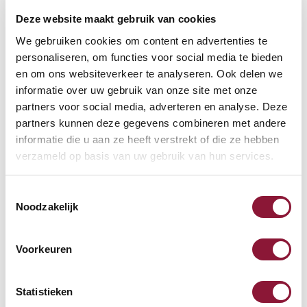
Deze website maakt gebruik van cookies
VOETENRING
?
We gebruiken cookies om content en advertenties te
personaliseren, om functies voor social media te bieden
en om ons websiteverkeer te analyseren. Ook delen we
informatie over uw gebruik van onze site met onze
VOETENSTER IN GEPOLIJST ALUMINIUM
?
partners voor social media, adverteren en analyse. Deze
partners kunnen deze gegevens combineren met andere
informatie die u aan ze heeft verstrekt of die ze hebben
verzameld op basis van uw gebruik van hun services.
Toestemmingsselectie
Beschikbaar
Noodzakelijk
Levertijd: 3-6 weken
Voorkeuren
Aantal:
Statistieken
In winkelwagen