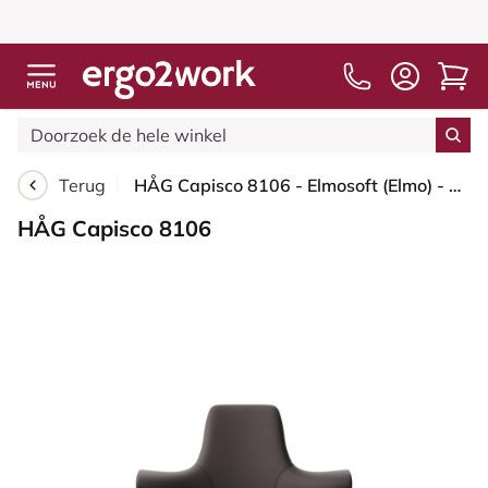
Terug
HÅG Capisco 8106 - Elmosoft (Elmo) - Semi-aniline Leder - EL93068 - Dark brown - Zwart - 150mm - Harde wielen t.b.v. zachte vloeren
HÅG Capisco 8106