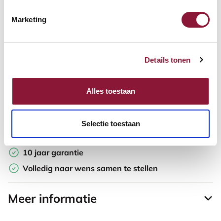
Marketing
Offerte aanvragen
Opzoek naar een offerte op maat? Maak je werkplek compleet
Details tonen
en vraag in de winkelwagen direct een persoonlijke offerte aan.
Toevoegen aan vergelijker
Alles toestaan
Laagste Prijsgarantie
Selectie toestaan
Gratis verzending
10 jaar garantie
Volledig naar wens samen te stellen
Meer informatie