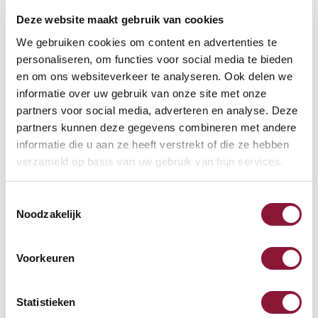
Deze website maakt gebruik van cookies
VOETENRING
?
We gebruiken cookies om content en advertenties te
personaliseren, om functies voor social media te bieden
en om ons websiteverkeer te analyseren. Ook delen we
informatie over uw gebruik van onze site met onze
VOETENSTER IN GEPOLIJST ALUMINIUM
?
partners voor social media, adverteren en analyse. Deze
partners kunnen deze gegevens combineren met andere
informatie die u aan ze heeft verstrekt of die ze hebben
verzameld op basis van uw gebruik van hun services.
Toestemmingsselectie
Beschikbaar
Noodzakelijk
Levertijd: 3-6 weken
Voorkeuren
Aantal:
Statistieken
In winkelwagen