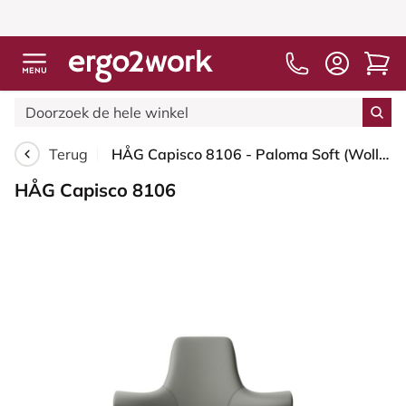
Terug
HÅG Capisco 8106 - Paloma Soft (Wollsdorf) - Semi-aniline Leder - ATG55115 - Warm grey - Blush Rose - 150mm - Harde wielen t.b.v. zachte vloeren
HÅG Capisco 8106