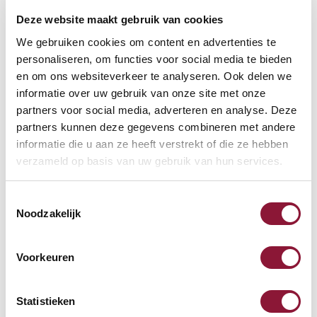
Deze website maakt gebruik van cookies
VOETENRING
?
We gebruiken cookies om content en advertenties te
personaliseren, om functies voor social media te bieden
en om ons websiteverkeer te analyseren. Ook delen we
informatie over uw gebruik van onze site met onze
VOETENSTER IN GEPOLIJST ALUMINIUM
?
partners voor social media, adverteren en analyse. Deze
partners kunnen deze gegevens combineren met andere
informatie die u aan ze heeft verstrekt of die ze hebben
verzameld op basis van uw gebruik van hun services.
Toestemmingsselectie
Beschikbaar
Noodzakelijk
Levertijd: 3-6 weken
Voorkeuren
Aantal:
Statistieken
In winkelwagen