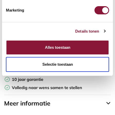
Marketing
Offerte aanvragen
Opzoek naar een offerte op maat? Maak je werkplek compleet
Details tonen
en vraag in de winkelwagen direct een persoonlijke offerte aan.
Toevoegen aan vergelijker
Alles toestaan
Laagste Prijsgarantie
Selectie toestaan
Gratis verzending
10 jaar garantie
Volledig naar wens samen te stellen
Meer informatie