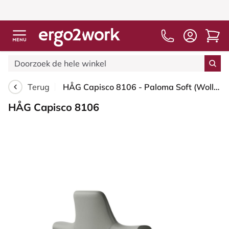
Terug
HÅG Capisco 8106 - Paloma Soft (Wollsdorf) - Semi-aniline Leder - ATG55115 - Warm grey - Blush Rose - 200 mm (Zithoogte 46-64mm) - Glijdoppen
HÅG Capisco 8106