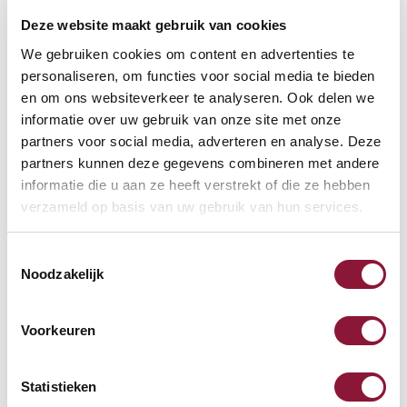
Deze website maakt gebruik van cookies
VOETENRING
?
We gebruiken cookies om content en advertenties te
personaliseren, om functies voor social media te bieden
en om ons websiteverkeer te analyseren. Ook delen we
informatie over uw gebruik van onze site met onze
VOETENSTER IN GEPOLIJST ALUMINIUM
?
partners voor social media, adverteren en analyse. Deze
partners kunnen deze gegevens combineren met andere
informatie die u aan ze heeft verstrekt of die ze hebben
verzameld op basis van uw gebruik van hun services.
Toestemmingsselectie
Beschikbaar
Noodzakelijk
Levertijd: 3-6 weken
Voorkeuren
Aantal:
Statistieken
In winkelwagen