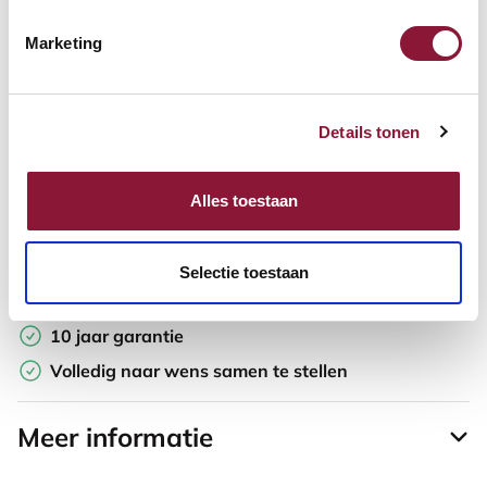
Marketing
Offerte aanvragen
Opzoek naar een offerte op maat? Maak je werkplek compleet
Details tonen
en vraag in de winkelwagen direct een persoonlijke offerte aan.
Toevoegen aan vergelijker
Alles toestaan
Laagste Prijsgarantie
Selectie toestaan
Gratis verzending
10 jaar garantie
Volledig naar wens samen te stellen
Meer informatie