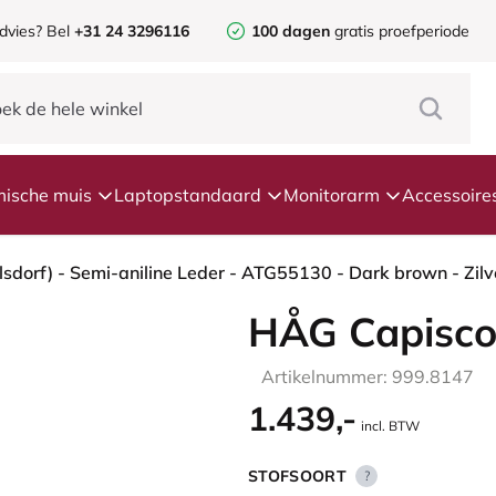
dvies?
Bel
+31 24 3296116
100 dagen
gratis proefperiode
ische muis
Laptopstandaard
Monitorarm
Accessoire
HÅG Capisco
Artikelnummer: 999.8147
1.439,-
incl. BTW
STOFSOORT
?