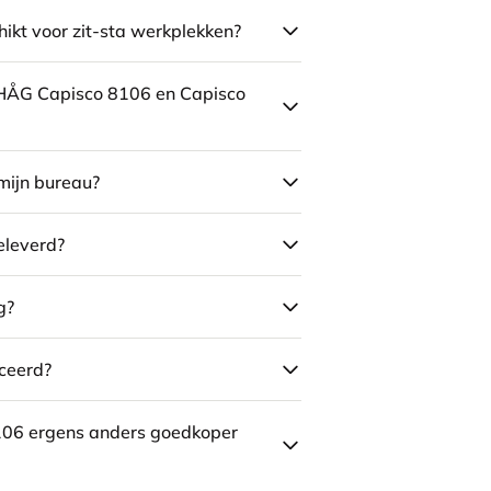
ikt voor zit-sta werkplekken?
e HÅG Capisco 8106 en Capisco
mijn bureau?
eleverd?
g?
ceerd?
106 ergens anders goedkoper