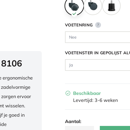
VOETENRING
?
VOETENSTER IN GEPOLIJST A
 8106
ve ergonomische
e zadelvormige
Beschikbaar
 zorgen ervoor
Levertijd: 3-6 weken
nt wisselen.
f je goed in
Aantal:
eide