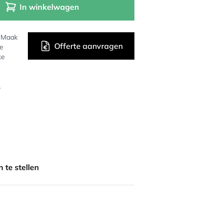
In winkelwagen
? Maak
Offerte aanvragen
de
ke
r
 te stellen