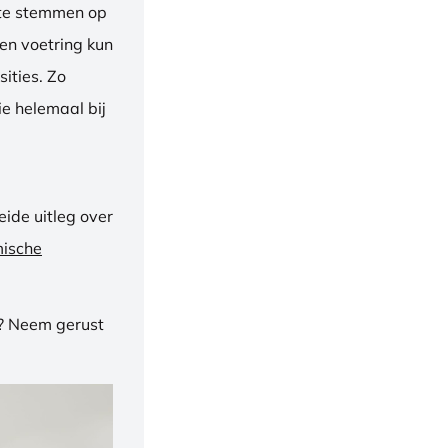
f te stemmen op
een voetring kun
ities. Zo
e helemaal bij
ide uitleg over
mische
n? Neem gerust