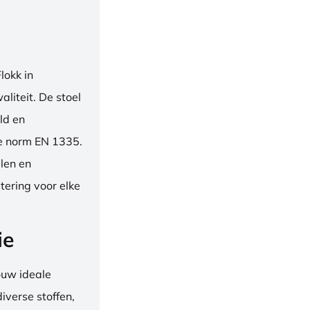
okk in
liteit. De stoel
ld en
se norm EN 1335.
len en
tering voor elke
ie
ouw ideale
iverse stoffen,