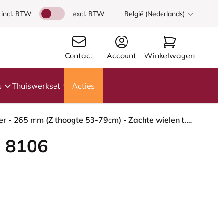
incl. BTW
excl. BTW
België (Nederlands)
Contact
Account
Winkelwagen
s
Thuiswerkset
Acties
HÅG Capisco 8106 - Paloma Soft (Wollsdorf) - Semi-aniline Leder - ATG55130 - Dark brown - Zilver - 265 mm (Zithoogte 53-79cm) - Zachte wielen t.b.v. harde vloeren
 8106