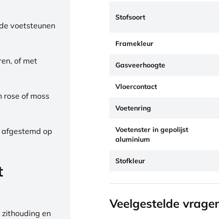
Stofsoort
de voetsteunen
Framekleur
ren, of met
Gasveerhoogte
Vloercontact
h rose of moss
Voetenring
Voetenster in gepolijst
, afgestemd op
aluminium
Stofkleur
t
Veelgestelde vrage
 zithouding en