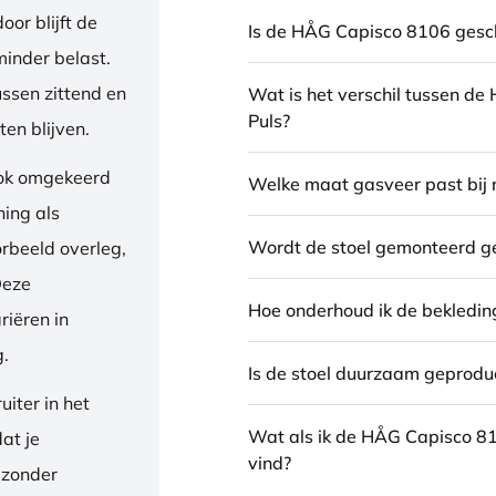
or blijft de
Is de HÅG Capisco 8106 gesch
inder belast.
ussen zittend en
Wat is het verschil tussen d
Puls?
en blijven.
ook omgekeerd
Welke maat gasveer past bij 
ning als
Wordt de stoel gemonteerd g
orbeeld overleg,
Deze
Hoe onderhoud ik de bekledin
riëren in
g.
Is de stoel duurzaam geprodu
iter in het
Wat als ik de HÅG Capisco 8
dat je
vind?
 zonder