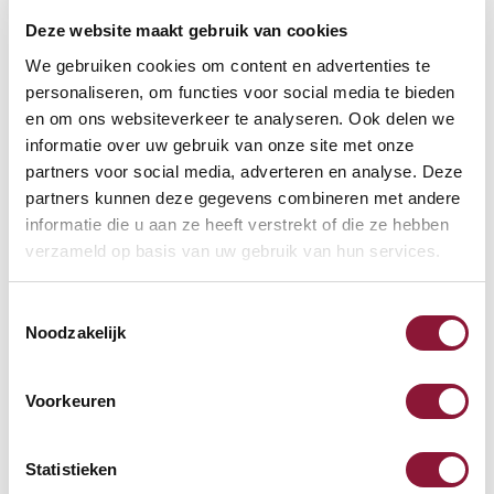
Deze website maakt gebruik van cookies
VOETENRING
?
We gebruiken cookies om content en advertenties te
personaliseren, om functies voor social media te bieden
en om ons websiteverkeer te analyseren. Ook delen we
informatie over uw gebruik van onze site met onze
VOETENSTER IN GEPOLIJST ALUMINIUM
?
partners voor social media, adverteren en analyse. Deze
partners kunnen deze gegevens combineren met andere
informatie die u aan ze heeft verstrekt of die ze hebben
verzameld op basis van uw gebruik van hun services.
Toestemmingsselectie
Beschikbaar
Noodzakelijk
Levertijd: 3-6 weken
Voorkeuren
Aantal:
Statistieken
In winkelwagen