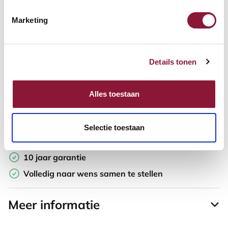
Marketing
Offerte aanvragen
Opzoek naar een offerte op maat? Maak je werkplek compleet
Details tonen
en vraag in de winkelwagen direct een persoonlijke offerte aan.
Toevoegen aan vergelijker
Alles toestaan
Laagste Prijsgarantie
Selectie toestaan
Gratis verzending
10 jaar garantie
Volledig naar wens samen te stellen
Meer informatie