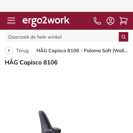
Terug
HÅG Capisco 8106 - Paloma Soft (Wollsdorf) - Semi-aniline Leder - ATG55185 - Charcoal - Blush Rose - 150mm - Zachte wielen t.b.v. harde vloeren
HÅG Capisco 8106