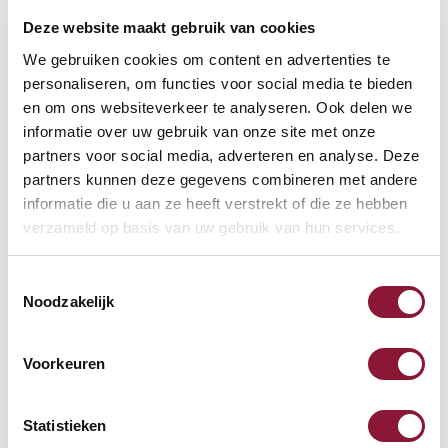
Deze website maakt gebruik van cookies
VOETENRING
?
We gebruiken cookies om content en advertenties te
personaliseren, om functies voor social media te bieden
en om ons websiteverkeer te analyseren. Ook delen we
informatie over uw gebruik van onze site met onze
VOETENSTER IN GEPOLIJST ALUMINIUM
?
partners voor social media, adverteren en analyse. Deze
partners kunnen deze gegevens combineren met andere
informatie die u aan ze heeft verstrekt of die ze hebben
verzameld op basis van uw gebruik van hun services.
Toestemmingsselectie
Beschikbaar
Noodzakelijk
Levertijd: 3-6 weken
Voorkeuren
Aantal:
Statistieken
In winkelwagen