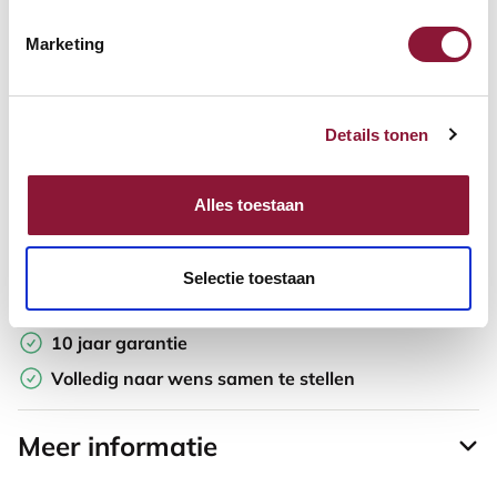
Marketing
Offerte aanvragen
Opzoek naar een offerte op maat? Maak je werkplek compleet
Details tonen
en vraag in de winkelwagen direct een persoonlijke offerte aan.
Toevoegen aan vergelijker
Alles toestaan
Laagste Prijsgarantie
Selectie toestaan
Gratis verzending
10 jaar garantie
Volledig naar wens samen te stellen
Meer informatie