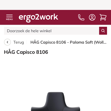
Terug
HÅG Capisco 8106 - Paloma Soft (Wollsdorf) - Semi-aniline Leder - ATG55185 - Charcoal - Zilver - 265 mm (Zithoogte 53-79cm) - Harde wielen t.b.v. zachte vloeren
HÅG Capisco 8106