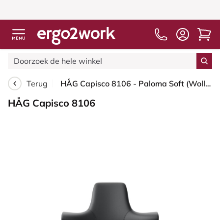
Terug
HÅG Capisco 8106 - Paloma Soft (Wollsdorf) - Semi-aniline Leder - ATG55206 - Grey - Moss Grey - 200 mm (Zithoogte 46-64mm) - Glijdoppen
HÅG Capisco 8106