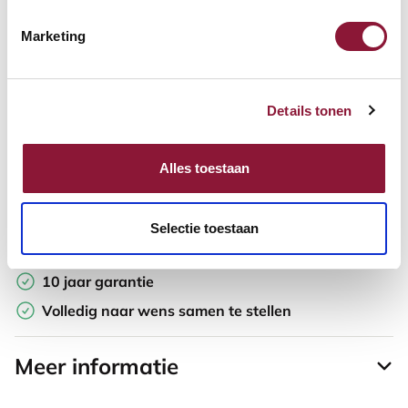
Marketing
Offerte aanvragen
Opzoek naar een offerte op maat? Maak je werkplek compleet
Details tonen
en vraag in de winkelwagen direct een persoonlijke offerte aan.
Toevoegen aan vergelijker
Alles toestaan
Laagste Prijsgarantie
Selectie toestaan
Gratis verzending
10 jaar garantie
Volledig naar wens samen te stellen
Meer informatie