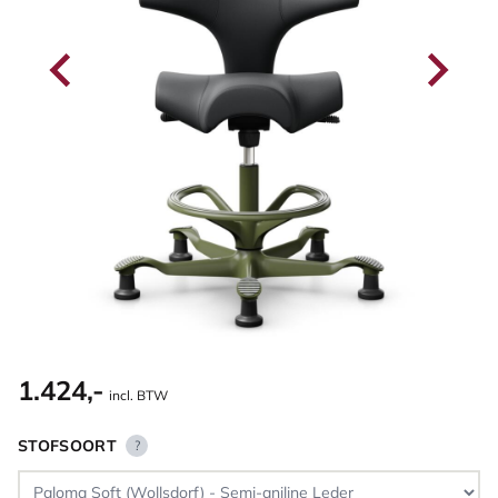
1.424,-
incl. BTW
STOFSOORT
?