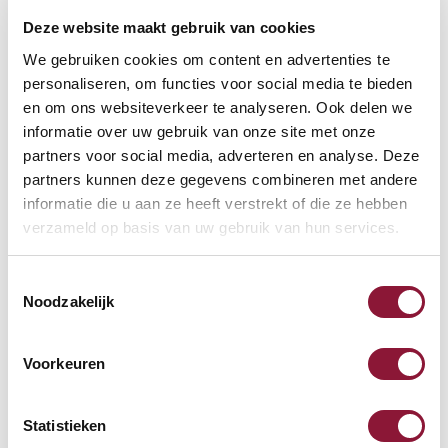
Deze website maakt gebruik van cookies
VOETENRING
?
We gebruiken cookies om content en advertenties te
personaliseren, om functies voor social media te bieden
en om ons websiteverkeer te analyseren. Ook delen we
informatie over uw gebruik van onze site met onze
VOETENSTER IN GEPOLIJST ALUMINIUM
?
partners voor social media, adverteren en analyse. Deze
partners kunnen deze gegevens combineren met andere
informatie die u aan ze heeft verstrekt of die ze hebben
verzameld op basis van uw gebruik van hun services.
Toestemmingsselectie
Beschikbaar
Noodzakelijk
Levertijd: 3-6 weken
Voorkeuren
Aantal:
Statistieken
In winkelwagen