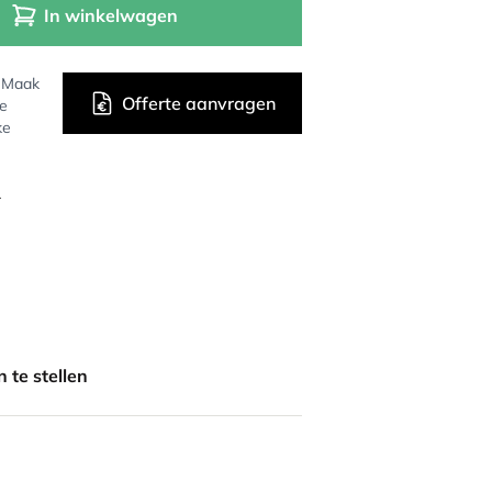
In winkelwagen
? Maak
Offerte aanvragen
de
ke
r
 te stellen