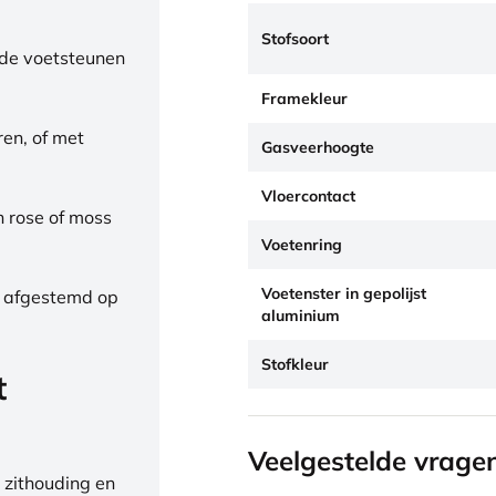
Stofsoort
de voetsteunen
Framekleur
ren, of met
Gasveerhoogte
Vloercontact
h rose of moss
Voetenring
Voetenster in gepolijst
, afgestemd op
aluminium
Stofkleur
t
Veelgestelde vrage
 zithouding en