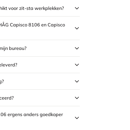
ikt voor zit-sta werkplekken?
e HÅG Capisco 8106 en Capisco
mijn bureau?
eleverd?
g?
ceerd?
106 ergens anders goedkoper