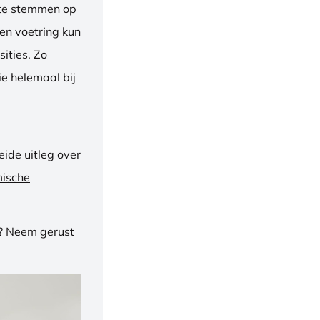
f te stemmen op
een voetring kun
ities. Zo
e helemaal bij
ide uitleg over
mische
n? Neem gerust