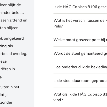
or blijft de
Is de HÅG Capisco 8106 gesch
inder belast.
ussen zittend en
Wat is het verschil tussen d
Puls?
en blijven.
ook omgekeerd
Welke maat gasveer past bij 
ning als
Wordt de stoel gemonteerd g
orbeeld overleg,
Deze
Hoe onderhoud ik de bekledin
riëren in
g.
Is de stoel duurzaam geprodu
iter in het
Wat als ik de HÅG Capisco 8
dat je
vind?
 zonder