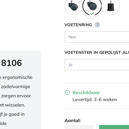
VOETENRING
?
VOETENSTER IN GEPOLIJST A
 8106
ve ergonomische
e zadelvormige
Beschikbaar
 zorgen ervoor
Levertijd: 3-6 weken
nt wisselen.
f je goed in
Aantal:
eide