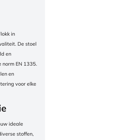
okk in
liteit. De stoel
ld en
se norm EN 1335.
len en
tering voor elke
ie
ouw ideale
iverse stoffen,