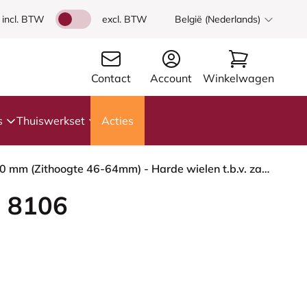
incl. BTW
excl. BTW
België (Nederlands)
Contact
Account
Winkelwagen
s
Thuiswerkset
Acties
HÅG Capisco 8106 - Paloma Soft (Wollsdorf) - Semi-aniline Leder - ATG55206 - Grey - Zwart - 200 mm (Zithoogte 46-64mm) - Harde wielen t.b.v. zachte vloeren
 8106