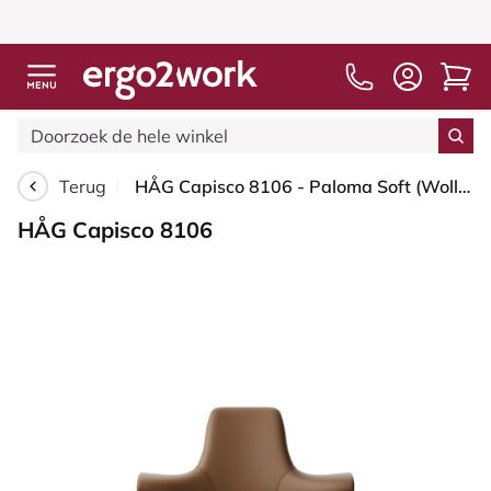
Terug
HÅG Capisco 8106 - Paloma Soft (Wollsdorf) - Semi-aniline Leder - PL05429 Cognac - Blush Rose - 265 mm (Zithoogte 53-79cm) - Zachte wielen t.b.v. harde vloeren
HÅG Capisco 8106