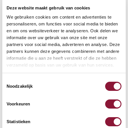
Deze website maakt gebruik van cookies
VOETENRING
?
We gebruiken cookies om content en advertenties te
personaliseren, om functies voor social media te bieden
en om ons websiteverkeer te analyseren. Ook delen we
informatie over uw gebruik van onze site met onze
VOETENSTER IN GEPOLIJST ALUMINIUM
?
partners voor social media, adverteren en analyse. Deze
partners kunnen deze gegevens combineren met andere
informatie die u aan ze heeft verstrekt of die ze hebben
verzameld op basis van uw gebruik van hun services.
Toestemmingsselectie
Beschikbaar
Noodzakelijk
Levertijd: 3-6 weken
Voorkeuren
Aantal:
Statistieken
In winkelwagen