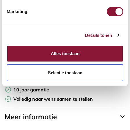
Marketing
Offerte aanvragen
Opzoek naar een offerte op maat? Maak je werkplek compleet
Details tonen
en vraag in de winkelwagen direct een persoonlijke offerte aan.
Toevoegen aan vergelijker
Alles toestaan
Laagste Prijsgarantie
Selectie toestaan
Gratis verzending
10 jaar garantie
Volledig naar wens samen te stellen
Meer informatie