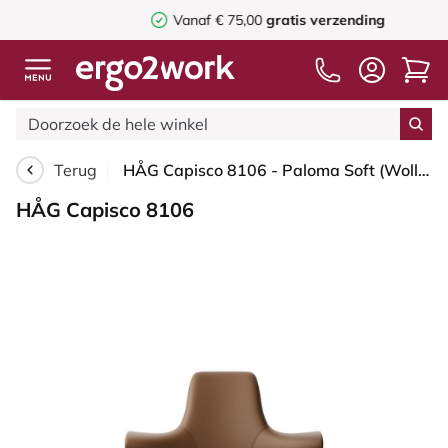
Vanaf € 75,00
gratis verzending
Terug
HÅG Capisco 8106 - Paloma Soft (Wollsdorf) - Semi-aniline Leder - PL05429 Cognac - Moss Grey - 200 mm (Zithoogte 46-64mm) - Harde wielen t.b.v. zachte vloeren
HÅG Capisco 8106