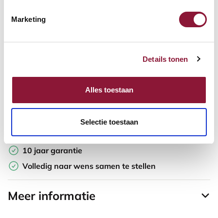
Marketing
Offerte aanvragen
Opzoek naar een offerte op maat? Maak je werkplek compleet
Details tonen
en vraag in de winkelwagen direct een persoonlijke offerte aan.
Toevoegen aan vergelijker
Alles toestaan
Laagste Prijsgarantie
Selectie toestaan
Gratis verzending
10 jaar garantie
Volledig naar wens samen te stellen
Meer informatie