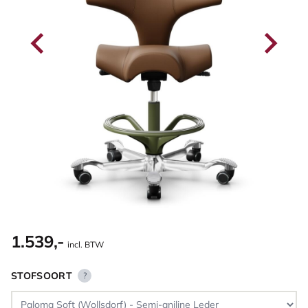
1.539,-
incl. BTW
STOFSOORT
?