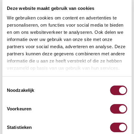
Deze website maakt gebruik van cookies
VOETENRING
?
We gebruiken cookies om content en advertenties te
personaliseren, om functies voor social media te bieden
en om ons websiteverkeer te analyseren. Ook delen we
informatie over uw gebruik van onze site met onze
VOETENSTER IN GEPOLIJST ALUMINIUM
?
partners voor social media, adverteren en analyse. Deze
partners kunnen deze gegevens combineren met andere
informatie die u aan ze heeft verstrekt of die ze hebben
verzameld op basis van uw gebruik van hun services.
Toestemmingsselectie
Beschikbaar
Noodzakelijk
Levertijd: 3-6 weken
Voorkeuren
Aantal:
Statistieken
In winkelwagen