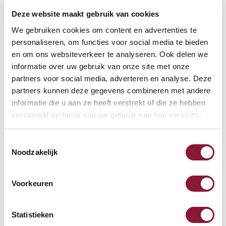
Deze website maakt gebruik van cookies
VOETENRING
?
We gebruiken cookies om content en advertenties te
personaliseren, om functies voor social media te bieden
en om ons websiteverkeer te analyseren. Ook delen we
informatie over uw gebruik van onze site met onze
VOETENSTER IN GEPOLIJST ALUMINIUM
?
partners voor social media, adverteren en analyse. Deze
partners kunnen deze gegevens combineren met andere
informatie die u aan ze heeft verstrekt of die ze hebben
verzameld op basis van uw gebruik van hun services.
Toestemmingsselectie
Beschikbaar
Noodzakelijk
Levertijd: 3-6 weken
Voorkeuren
Aantal:
Statistieken
In winkelwagen