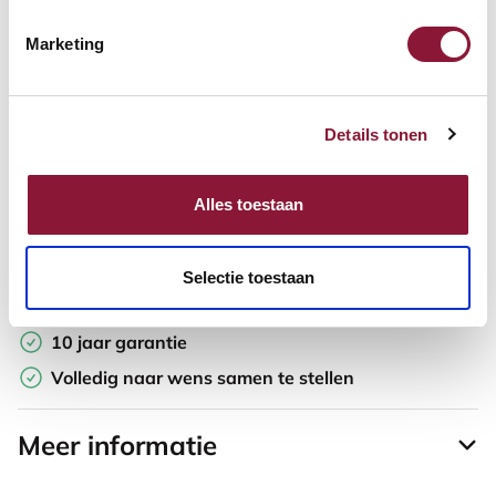
Marketing
Offerte aanvragen
Opzoek naar een offerte op maat? Maak je werkplek compleet
Details tonen
en vraag in de winkelwagen direct een persoonlijke offerte aan.
Toevoegen aan vergelijker
Alles toestaan
Laagste Prijsgarantie
Selectie toestaan
Gratis verzending
10 jaar garantie
Volledig naar wens samen te stellen
Meer informatie