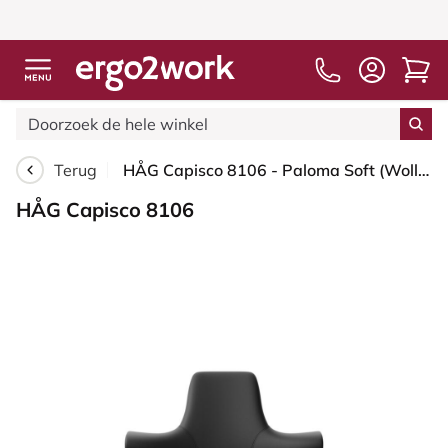
Terug
HÅG Capisco 8106 - Paloma Soft (Wollsdorf) - Semi-aniline Leder - PL56100 Black - Blush Rose - 265 mm (Zithoogte 53-79cm) - Harde wielen t.b.v. zachte vloeren
HÅG Capisco 8106