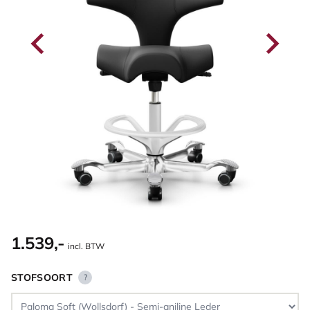
1.539,-
incl. BTW
STOFSOORT
?