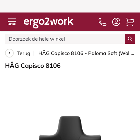
Terug
HÅG Capisco 8106 - Paloma Soft (Wollsdorf) - Semi-aniline Leder - PL56100 Black - Wit - 200 mm (Zithoogte 46-64mm) - Zachte wielen t.b.v. harde vloeren
HÅG Capisco 8106