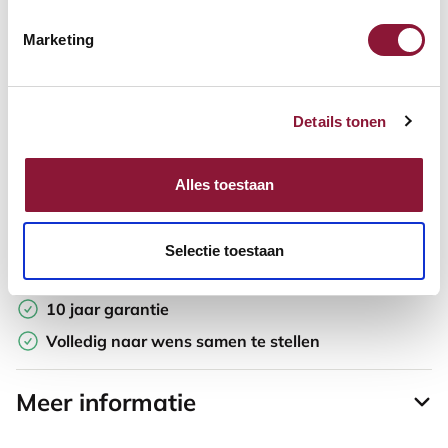
Marketing
Offerte aanvragen
Opzoek naar een offerte op maat? Maak je werkplek compleet
Details tonen
en vraag in de winkelwagen direct een persoonlijke offerte aan.
Toevoegen aan vergelijker
Alles toestaan
Laagste Prijsgarantie
Selectie toestaan
Gratis verzending
10 jaar garantie
Volledig naar wens samen te stellen
Meer informatie