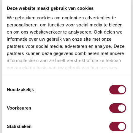
Deze website maakt gebruik van cookies
VOETENRING
?
We gebruiken cookies om content en advertenties te
personaliseren, om functies voor social media te bieden
en om ons websiteverkeer te analyseren. Ook delen we
informatie over uw gebruik van onze site met onze
VOETENSTER IN GEPOLIJST ALUMINIUM
?
partners voor social media, adverteren en analyse. Deze
partners kunnen deze gegevens combineren met andere
informatie die u aan ze heeft verstrekt of die ze hebben
verzameld op basis van uw gebruik van hun services.
Toestemmingsselectie
Beschikbaar
Noodzakelijk
Levertijd: 3-6 weken
Voorkeuren
Aantal:
Statistieken
In winkelwagen