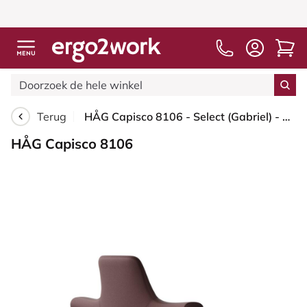
Terug
HÅG Capisco 8106 - Select (Gabriel) - Wol / Polyamide - SC61186 - Chestnut - Zilver - 200 mm (Zithoogte 46-64mm) - Harde wielen t.b.v. zachte vloeren
HÅG Capisco 8106