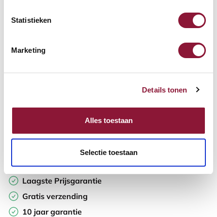
Statistieken
Aantal:
Marketing
In winkelwagen
Details tonen
Offerte aanvragen
Opzoek naar een offerte op maat? Maak je werkplek compleet
Alles toestaan
en vraag in de winkelwagen direct een persoonlijke offerte aan.
Toevoegen aan vergelijker
Selectie toestaan
Laagste Prijsgarantie
Gratis verzending
10 jaar garantie