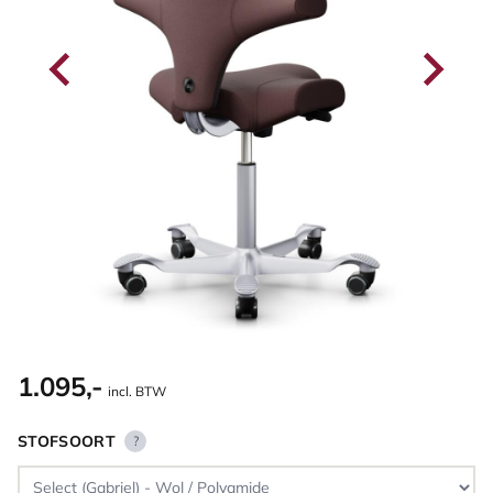
1.095,-
incl. BTW
STOFSOORT
?