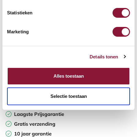
Statistieken
Aantal:
Marketing
In winkelwagen
Details tonen
Offerte aanvragen
Opzoek naar een offerte op maat? Maak je werkplek compleet
Alles toestaan
en vraag in de winkelwagen direct een persoonlijke offerte aan.
Toevoegen aan vergelijker
Selectie toestaan
Laagste Prijsgarantie
Gratis verzending
10 jaar garantie