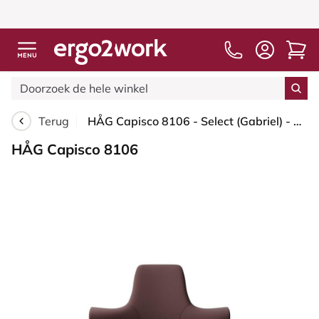
Terug
HÅG Capisco 8106 - Select (Gabriel) - Wol / Polyamide - SC61186 - Chestnut - Zilver - 265 mm (Zithoogte 53-79cm) - Zachte wielen t.b.v. harde vloeren
HÅG Capisco 8106