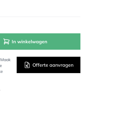
In winkelwagen
? Maak
Offerte aanvragen
de
ke
r