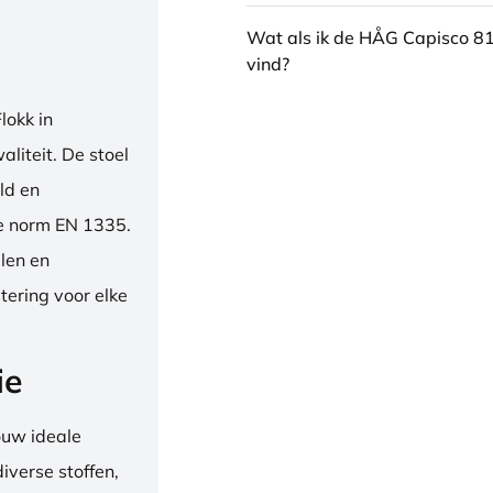
Wat als ik de HÅG Capisco 8
vind?
okk in
liteit. De stoel
ld en
se norm EN 1335.
len en
tering voor elke
ie
ouw ideale
iverse stoffen,