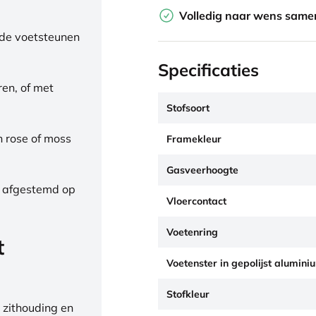
Volledig naar wens samen
de voetsteunen
Specificaties
ren, of met
Stofsoort
h rose of moss
Framekleur
Gasveerhoogte
, afgestemd op
Vloercontact
Voetenring
t
Voetenster in gepolijst alumini
Stofkleur
 zithouding en