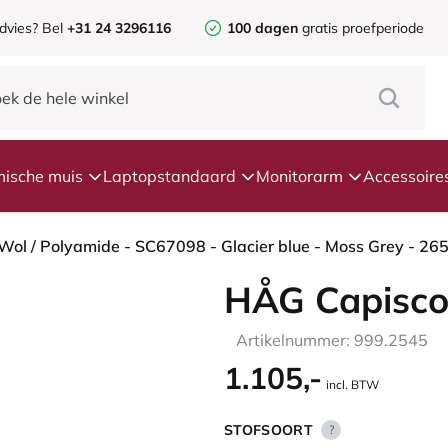
dvies?
Bel
+31 24 3296116
100 dagen
gratis proefperiode
ische muis
Laptopstandaard
Monitorarm
Accessoire
HÅG Capisco
Artikelnummer: 999.2545
1.105,-
incl. BTW
STOFSOORT
?