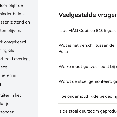
or blijft de
Veelgestelde vrage
inder belast.
ussen zittend en
Is de HÅG Capisco 8106 gesch
en blijven.
ook omgekeerd
Wat is het verschil tussen d
ning als
Puls?
orbeeld overleg,
Welke maat gasveer past bij 
Deze
riëren in
Wordt de stoel gemonteerd g
g.
iter in het
Hoe onderhoud ik de bekledin
dat je
Is de stoel duurzaam geprodu
 zonder