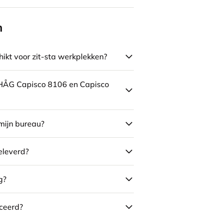
n
ikt voor zit-sta werkplekken?
e HÅG Capisco 8106 en Capisco
mijn bureau?
eleverd?
g?
ceerd?