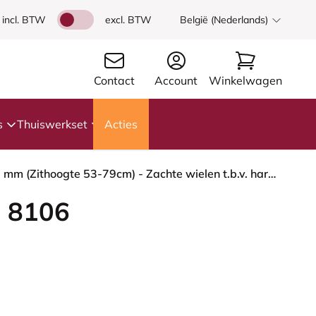
incl. BTW
excl. BTW
België (Nederlands)
Contact
Account
Winkelwagen
s
Thuiswerkset
Acties
HÅG Capisco 8106 - Select (Gabriel) - Wol / Polyamide - SC67098 - Glacier blue - Moss Grey - 265 mm (Zithoogte 53-79cm) - Zachte wielen t.b.v. harde vloeren
 8106