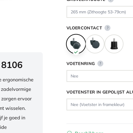
VLOERCONTACT
?
 8106
VOETENRING
?
ve ergonomische
e zadelvormige
VOETENSTER IN GEPOLIJST A
 zorgen ervoor
nt wisselen.
f je goed in
eide