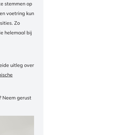
f te stemmen op
een voetring kun
ities. Zo
e helemaal bij
ide uitleg over
mische
n? Neem gerust