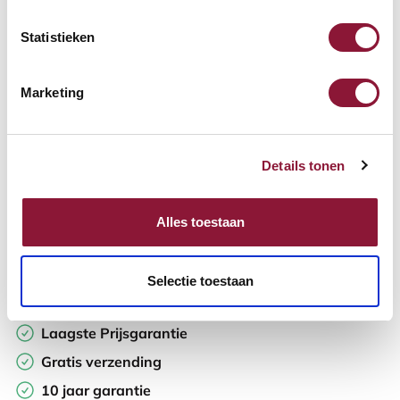
Statistieken
Aantal:
Marketing
In winkelwagen
Details tonen
Offerte aanvragen
Opzoek naar een offerte op maat? Maak je werkplek compleet
Alles toestaan
en vraag in de winkelwagen direct een persoonlijke offerte aan.
Toevoegen aan vergelijker
Selectie toestaan
Laagste Prijsgarantie
Gratis verzending
10 jaar garantie