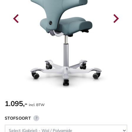
1.095,-
incl. BTW
STOFSOORT
?