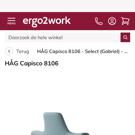
Terug
HÅG Capisco 8106 - Select (Gabriel) - Wol / Polyamide - SC67098 - Glacier blue - Zilver - 150mm - Zachte wielen t.b.v. harde vloeren
HÅG Capisco 8106