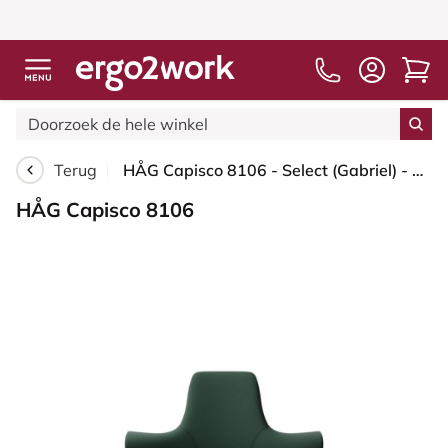
Terug
HÅG Capisco 8106 - Select (Gabriel) - Wol / Polyamide - SC68209 - Dark green - Zilver - 265 mm (Zithoogte 53-79cm) - Glijdoppen
HÅG Capisco 8106