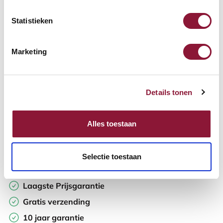
Statistieken
Aantal:
Marketing
In winkelwagen
Details tonen
Offerte aanvragen
Opzoek naar een offerte op maat? Maak je werkplek compleet
Alles toestaan
en vraag in de winkelwagen direct een persoonlijke offerte aan.
Toevoegen aan vergelijker
Selectie toestaan
Laagste Prijsgarantie
Gratis verzending
10 jaar garantie