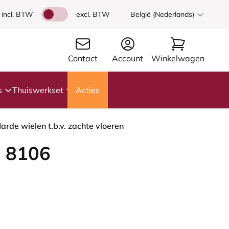
incl. BTW
excl. BTW
België (Nederlands)
Contact
Account
Winkelwagen
s
Thuiswerkset
Acties
rde wielen t.b.v. zachte vloeren
 8106