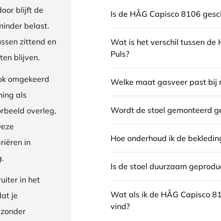
or blijft de
Is de HÅG Capisco 8106 gesch
inder belast.
ussen zittend en
Wat is het verschil tussen d
Puls?
en blijven.
ook omgekeerd
Welke maat gasveer past bij 
ning als
Wordt de stoel gemonteerd g
orbeeld overleg,
Deze
Hoe onderhoud ik de bekledin
riëren in
g.
Is de stoel duurzaam geprodu
iter in het
Wat als ik de HÅG Capisco 8
dat je
vind?
 zonder