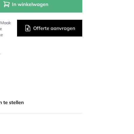
In winkelwagen
? Maak
Offerte aanvragen
de
ke
r
 te stellen