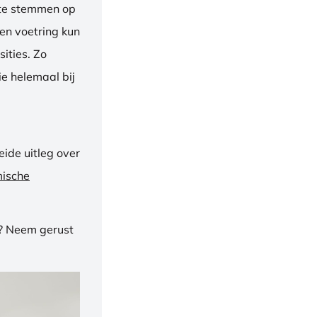
f te stemmen op
een voetring kun
ities. Zo
e helemaal bij
ide uitleg over
mische
n? Neem gerust