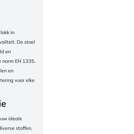
okk in
liteit. De stoel
ld en
se norm EN 1335.
len en
tering voor elke
ie
ouw ideale
iverse stoffen,