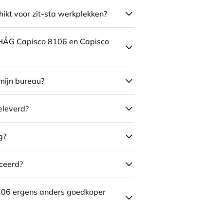
ikt voor zit-sta werkplekken?
e HÅG Capisco 8106 en Capisco
mijn bureau?
eleverd?
g?
ceerd?
106 ergens anders goedkoper