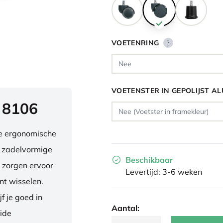
VOETENRING
?
VOETENSTER IN GEPOLIJST A
 8106
ve ergonomische
e zadelvormige
Beschikbaar
 zorgen ervoor
Levertijd: 3-6 weken
nt wisselen.
f je goed in
Aantal:
eide