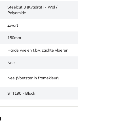
Steelcut 3 (Kvadrat) - Wol /
Polyamide
Zwart
150mm
Harde wielen t.b.v. zachte vloeren
Nee
Nee (Voetster in framekleur)
STT190 - Black
n