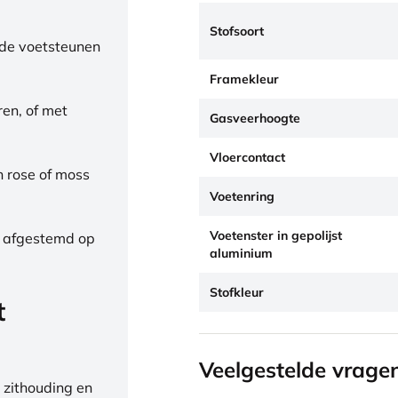
Stofsoort
de voetsteunen
Framekleur
ren, of met
Gasveerhoogte
Vloercontact
h rose of moss
Voetenring
Voetenster in gepolijst
, afgestemd op
aluminium
Stofkleur
t
Veelgestelde vrage
 zithouding en