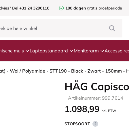
dvies?
Bel
+31 24 3296116
100 dagen
gratis proefperiode
ische muis
Laptopstandaard
Monitorarm
Accessoire
t) - Wol / Polyamide - STT190 - Black - Zwart - 150mm - Ha
HÅG Capisco
Artikelnummer: 999.7614
1.098,99
incl. BTW
STOFSOORT
?