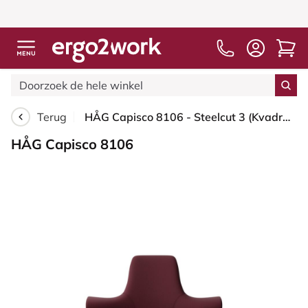
Terug
HÅG Capisco 8106 - Steelcut 3 (Kvadrat) - Wol / Polyamide - STT682 Chestnut - Wit - 200 mm (Zithoogte 46-64mm) - Zachte wielen t.b.v. harde vloeren
HÅG Capisco 8106