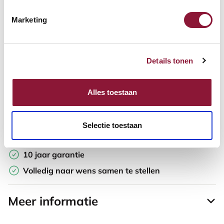
Marketing
Offerte aanvragen
Opzoek naar een offerte op maat? Maak je werkplek compleet
Details tonen
en vraag in de winkelwagen direct een persoonlijke offerte aan.
Toevoegen aan vergelijker
Alles toestaan
Laagste Prijsgarantie
Selectie toestaan
Gratis verzending
10 jaar garantie
Volledig naar wens samen te stellen
Meer informatie