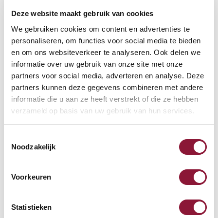
Deze website maakt gebruik van cookies
VOETENRING
?
We gebruiken cookies om content en advertenties te
personaliseren, om functies voor social media te bieden
en om ons websiteverkeer te analyseren. Ook delen we
informatie over uw gebruik van onze site met onze
VOETENSTER IN GEPOLIJST ALUMINIUM
?
partners voor social media, adverteren en analyse. Deze
partners kunnen deze gegevens combineren met andere
informatie die u aan ze heeft verstrekt of die ze hebben
verzameld op basis van uw gebruik van hun services.
Toestemmingsselectie
Beschikbaar
Noodzakelijk
Levertijd: 3-6 weken
Voorkeuren
Aantal:
Statistieken
In winkelwagen