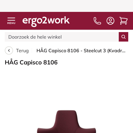
Terug
HÅG Capisco 8106 - Steelcut 3 (Kvadrat) - Wol / Polyamide - STT682 Chestnut - Wit - 265 mm (Zithoogte 53-79cm) - Glijdoppen
HÅG Capisco 8106