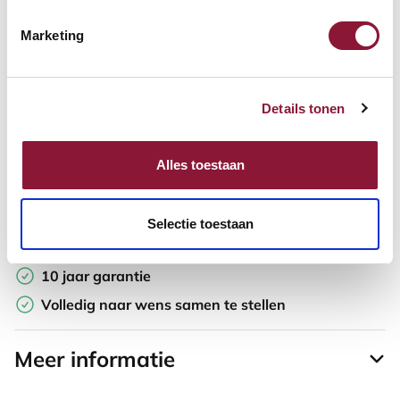
Marketing
Offerte aanvragen
Opzoek naar een offerte op maat? Maak je werkplek compleet
Details tonen
en vraag in de winkelwagen direct een persoonlijke offerte aan.
Toevoegen aan vergelijker
Alles toestaan
Laagste Prijsgarantie
Selectie toestaan
Gratis verzending
10 jaar garantie
Volledig naar wens samen te stellen
Meer informatie