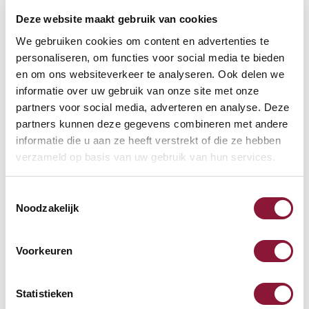
Deze website maakt gebruik van cookies
VOETENRING
?
We gebruiken cookies om content en advertenties te
personaliseren, om functies voor social media te bieden
en om ons websiteverkeer te analyseren. Ook delen we
informatie over uw gebruik van onze site met onze
VOETENSTER IN GEPOLIJST ALUMINIUM
?
partners voor social media, adverteren en analyse. Deze
partners kunnen deze gegevens combineren met andere
informatie die u aan ze heeft verstrekt of die ze hebben
verzameld op basis van uw gebruik van hun services.
Toestemmingsselectie
Beschikbaar
Noodzakelijk
Levertijd: 3-6 weken
Voorkeuren
Aantal:
Statistieken
In winkelwagen