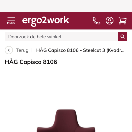
Terug
HÅG Capisco 8106 - Steelcut 3 (Kvadrat) - Wol / Polyamide - STT682 Chestnut - Zwart - 200 mm (Zithoogte 46-64mm) - Zachte wielen t.b.v. harde vloeren
HÅG Capisco 8106