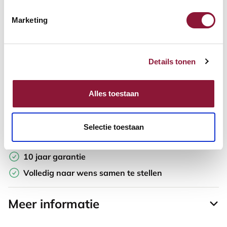
Marketing
Offerte aanvragen
Opzoek naar een offerte op maat? Maak je werkplek compleet
Details tonen
en vraag in de winkelwagen direct een persoonlijke offerte aan.
Toevoegen aan vergelijker
Alles toestaan
Laagste Prijsgarantie
Selectie toestaan
Gratis verzending
10 jaar garantie
Volledig naar wens samen te stellen
Meer informatie