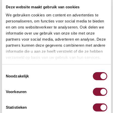
Deze website maakt gebruik van cookies
VOETENRING
?
We gebruiken cookies om content en advertenties te
personaliseren, om functies voor social media te bieden
en om ons websiteverkeer te analyseren. Ook delen we
informatie over uw gebruik van onze site met onze
VOETENSTER IN GEPOLIJST ALUMINIUM
?
partners voor social media, adverteren en analyse. Deze
partners kunnen deze gegevens combineren met andere
informatie die u aan ze heeft verstrekt of die ze hebben
verzameld op basis van uw gebruik van hun services.
Toestemmingsselectie
Beschikbaar
Noodzakelijk
Levertijd: 3-6 weken
Voorkeuren
Aantal:
Statistieken
In winkelwagen