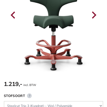
1.219,-
incl. BTW
STOFSOORT
?