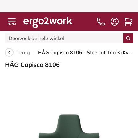
Terug
HÅG Capisco 8106 - Steelcut Trio 3 (Kvadrat) - Wol / Polyamide - STT966 Brown grey - Blush Rose - 265 mm (Zithoogte 53-79cm) - Glijdoppen
HÅG Capisco 8106