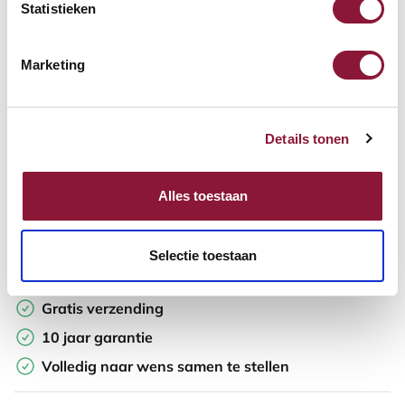
Aantal:
Statistieken
In winkelwagen
Marketing
Offerte aanvragen
Details tonen
Opzoek naar een offerte op maat? Maak je werkplek compleet
en vraag in de winkelwagen direct een persoonlijke offerte aan.
Alles toestaan
Toevoegen aan vergelijker
Selectie toestaan
Laagste Prijsgarantie
Gratis verzending
10 jaar garantie
Volledig naar wens samen te stellen