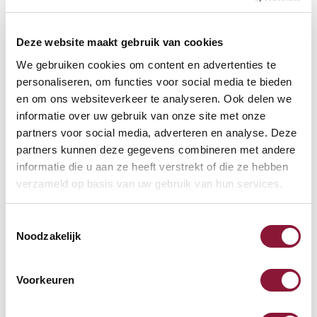
VLOERCONTACT
?
Deze website maakt gebruik van cookies
We gebruiken cookies om content en advertenties te
personaliseren, om functies voor social media te bieden
VOETENRING
?
en om ons websiteverkeer te analyseren. Ook delen we
informatie over uw gebruik van onze site met onze
partners voor social media, adverteren en analyse. Deze
partners kunnen deze gegevens combineren met andere
VOETENSTER IN GEPOLIJST ALUMINIUM
?
informatie die u aan ze heeft verstrekt of die ze hebben
verzameld op basis van uw gebruik van hun services.
Toestemmingsselectie
Noodzakelijk
Beschikbaar
Levertijd: 3-6 weken
Voorkeuren