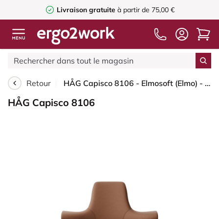
Livraison gratuite
à partir de 75,00 €
Retour
HÅG Capisco 8106 - Elmosoft (Elmo) - Cuir semi-aniline - EL33004 - Cognac - Blush Rose - 200 mm (hauteur d’assise 46–64 cm) - Roues souples pour sols durs
HÅG Capisco 8106