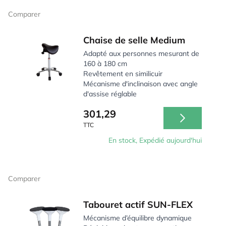
le bas du dos et activer les muscles. Cela aide à
Comparer
favoriser la circulation sanguine et à augmenter la
productivité.
Chaise de selle Medium
Adapté aux personnes mesurant de
160 à 180 cm
Revêtement en similicuir
Mécanisme d'inclinaison avec angle
d'assise réglable
301,29
TTC
En stock, Expédié aujourd'hui
Comparer
Tabouret actif SUN-FLEX
Mécanisme d’équilibre dynamique