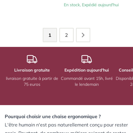
En stock, Expédié aujourd'hui
1
2
Livraison gratuite
Expédition aujourd'hui
Consei
livraison gratuite à partir de
Commandé avant 15h, livré
Disponibl
75 euros
le lendemain
2
Pourquoi choisir une chaise ergonomique ?
L'être humain n'est pas naturellement conçu pour rester