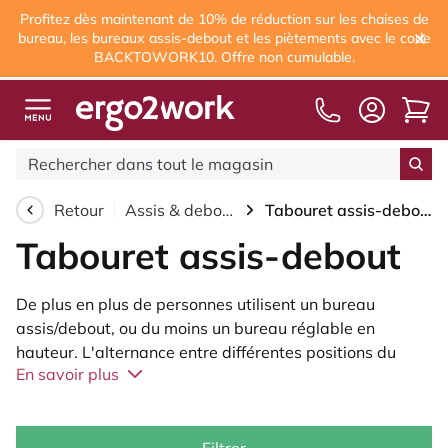
Profitez dès maintenant de 10% de réduction sur les chaises de
bureau, les bureaux assis-debout et les piètements avec le code
BACKTOWORK10. Offre non cumulable.
Livraison gratuite
à partir de 75,00 €
Retour
Assis & debout
Tabouret assis-debout
Tabouret assis-debout
De plus en plus de personnes utilisent un bureau
assis/debout, ou du moins un bureau réglable en
hauteur. L'alternance entre différentes positions du
En savoir plus
corps est essentielle dans les postes de travail où peu
ou pas de mouvement est requis. En particulier dans les
environnements de bureau et l'industrie, les gens sont