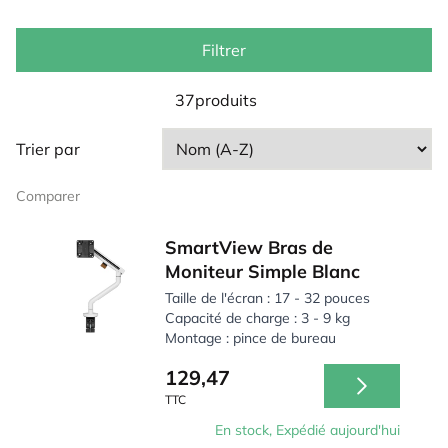
s’avérer très utile à cet effet. Dans notre assortiment,
vous trouverez différents modèles qui vous aideront à
aménager votre espace de travail de manière
Filtrer
ergonomique, à la maison comme au bureau.
37produits
Trier par
Comparer
SmartView Bras de
Moniteur Simple Blanc
Taille de l'écran : 17 - 32 pouces
Capacité de charge : 3 - 9 kg
Montage : pince de bureau
129,47
TTC
En stock, Expédié aujourd'hui