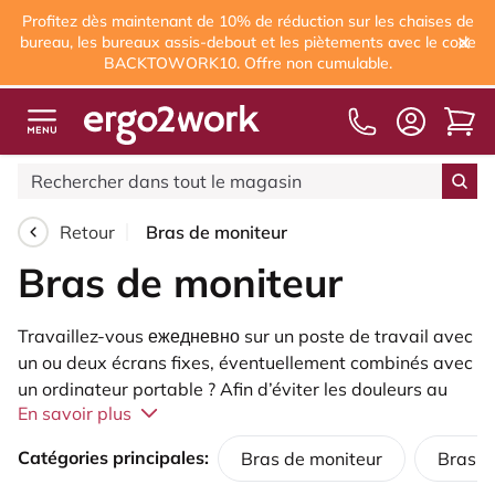
Profitez dès maintenant de 10% de réduction sur les chaises de
bureau, les bureaux assis-debout et les piètements avec le code
BACKTOWORK10. Offre non cumulable.
Livraison gratuite
à partir de 75,00 €
Retour
Bras de moniteur
Bras de moniteur
Travaillez-vous ежедневно sur un poste de travail avec
un ou deux écrans fixes, éventuellement combinés avec
un ordinateur portable ? Afin d’éviter les douleurs au
En savoir plus
niveau du cou et des bras lorsque vous travaillez à
votre bureau, il est conseillé de positionner
Catégories principales:
Bras de moniteur
Bras d
correctement votre écran. Un
bras pour moniteur
peut