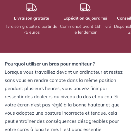
Livraison gratuite
Expédition aujourd'hui
Consei
livraison gratuite à partir de
Commandé avant 15h, livré
Disponibl
75 euros
le lendemain
2
Pourquoi utiliser un bras pour moniteur ?
Lorsque vous travaillez devant un ordinateur et restez
sans vous en rendre compte dans la même position
pendant plusieurs heures, vous pouvez finir par
ressentir des douleurs au niveau du dos et du cou. Si
votre écran n’est pas réglé à la bonne hauteur et que
vous adoptez une posture incorrecte et tendue, cela
peut entraîner des conséquences désagréables pour
votre corps à long terme. Il est donc essentiel