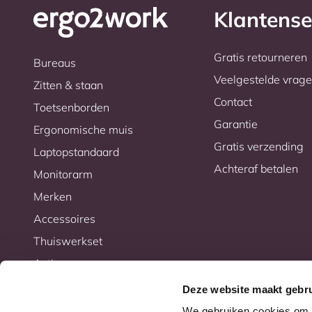
Klantense
Gratis retourneren
Bureaus
Veelgestelde vrag
Zitten & staan
Contact
Toetsenborden
Garantie
Ergonomische muis
Gratis verzending
Laptopstandaard
Achteraf betalen
Monitorarm
Merken
Accessoires
Thuiswerkset
Acties
Deze website maakt gebru
We gebruiken cookies om c