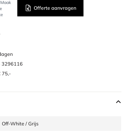
? Maak
Offerte aanvragen
de
ke
r
dagen
 3296116
 75,-
Off-White / Grijs