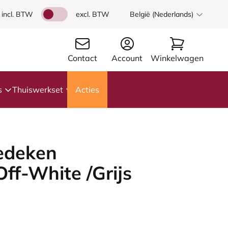
incl. BTW
excl. BTW
België (Nederlands)
Contact
Account
Winkelwagen
s
Thuiswerkset
Acties
edeken
Off-White /Grijs