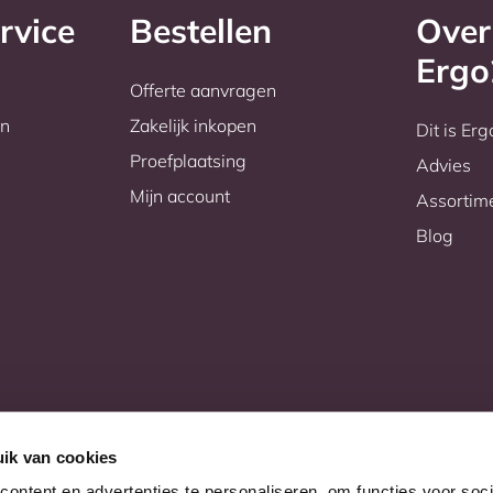
rvice
Bestellen
Over
Erg
Offerte aanvragen
en
Zakelijk inkopen
Dit is Er
Proefplaatsing
Advies
Mijn account
Assortim
Blog
ik van cookies
ontent en advertenties te personaliseren, om functies voor soci