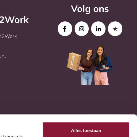
Volg ons
o2Work
go2Work
ent
Alles toestaan
al media te