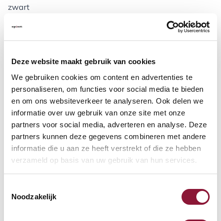
zwart
Lees meer
Op voorraad
Deze website maakt gebruik van cookies
Voor 15:00 uur besteld, morgen bezorgd
We gebruiken cookies om content en advertenties te
personaliseren, om functies voor social media te bieden
en om ons websiteverkeer te analyseren. Ook delen we
Aantal:
informatie over uw gebruik van onze site met onze
partners voor social media, adverteren en analyse. Deze
In winkelwagen
partners kunnen deze gegevens combineren met andere
informatie die u aan ze heeft verstrekt of die ze hebben
verzameld op basis van uw gebruik van hun services.
Offerte aanvragen
Toestemmingsselectie
Opzoek naar een offerte op maat? Maak je werkplek compleet
Noodzakelijk
en vraag in de winkelwagen direct een persoonlijke offerte aan.