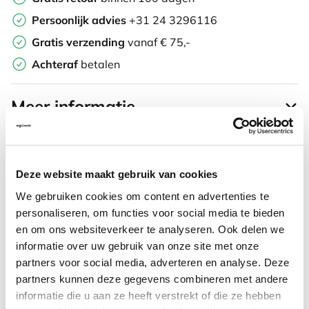
Persoonlijk advies
+31 24 3296116
Gratis verzending
vanaf € 75,-
Achteraf
betalen
Meer informatie
Deze website maakt gebruik van cookies
Vaak samen gekocht met
We gebruiken cookies om content en advertenties te
personaliseren, om functies voor social media te bieden
en om ons websiteverkeer te analyseren. Ook delen we
Conset 501-19 Elektrisch
informatie over uw gebruik van onze site met onze
bureau onderstel zilver-
partners voor social media, adverteren en analyse. Deze
zwart
partners kunnen deze gegevens combineren met andere
informatie die u aan ze heeft verstrekt of die ze hebben
480,37