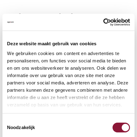
Vaak samen gekocht met
Togu zitbal 55 cm zilver
Deze website maakt gebruik van cookies
We gebruiken cookies om content en advertenties te
personaliseren, om functies voor social media te bieden
56,04
en om ons websiteverkeer te analyseren. Ook delen we
incl. BTW
informatie over uw gebruik van onze site met onze
partners voor social media, adverteren en analyse. Deze
partners kunnen deze gegevens combineren met andere
informatie die u aan ze heeft verstrekt of die ze hebben
Togu zitbal 65 cm zilver
verzameld op basis van uw gebruik van hun services.
Toestemmingsselectie
63,66
Noodzakelijk
incl. BTW