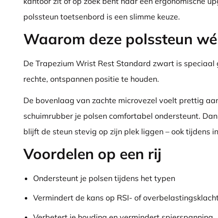
kantoor zit of op zoek bent naar een ergonomische up
polssteun toetsenbord is een slimme keuze.
Waarom deze polssteun wél
De Trapezium Wrist Rest Standard zwart is speciaal 
rechte, ontspannen positie te houden.
De bovenlaag van zachte microvezel voelt prettig aan
schuimrubber je polsen comfortabel ondersteunt. Dankz
blijft de steun stevig op zijn plek liggen – ook tijdens
Voordelen op een rij
Ondersteunt je polsen tijdens het typen
Vermindert de kans op RSI- of overbelastingsklach
Verbetert je houding en vermindert spierspanning