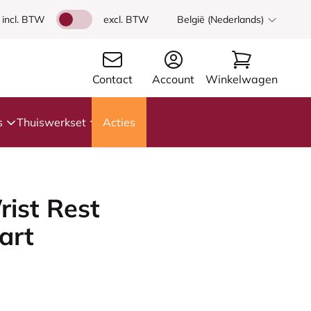
incl. BTW
excl. BTW
België (Nederlands)
Contact
Account
Winkelwagen
s
Thuiswerkset
Acties
ist Rest
art