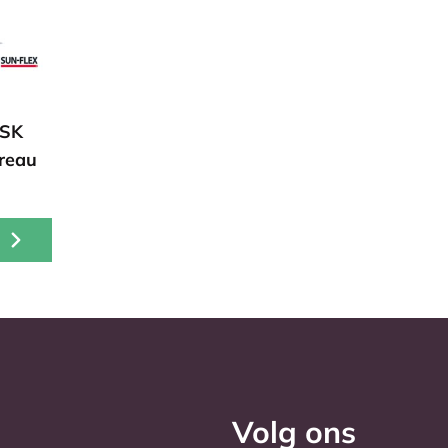
SK
reau
Volg ons