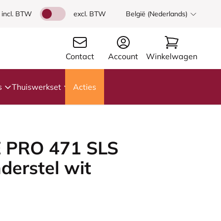
incl. BTW
excl. BTW
België (Nederlands)
Contact
Account
Winkelwagen
s
Thuiswerkset
Acties
 PRO 471 SLS
derstel wit