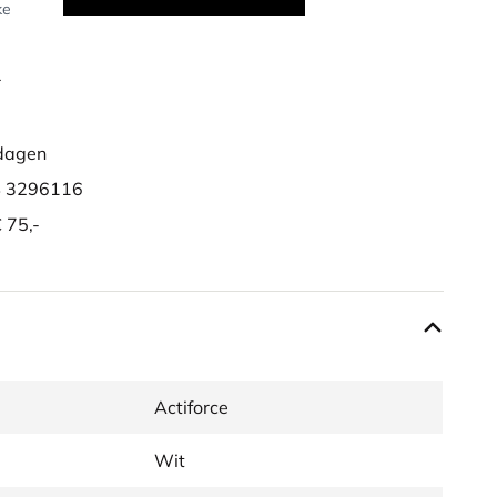
ke
r
dagen
 3296116
 75,-
Actiforce
Wit