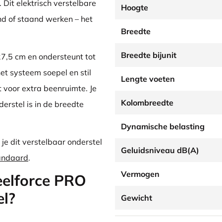
 Dit elektrisch verstelbare
Hoogte
nd of staand werken – het
Breedte
Breedte bijunit
127,5 cm en ondersteunt tot
et systeem soepel en stil
Lengte voeten
 voor extra beenruimte. Je
Kolombreedte
erstel is in de breedte
Dynamische belasting
e dit verstelbaar onderstel
Geluidsniveau dB(A)
andaard
.
Vermogen
eelforce PRO
el?
Gewicht