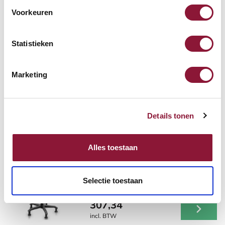
Voorkeuren
Vaak samen gekocht met
Statistieken
SUN-FLEX®SCREENLITE
bureaulamp wit
Marketing
248,95
incl. BTW
Details tonen
Alles toestaan
Ergonomische zit-sta kruk
232 zwart
Selectie toestaan
307,34
incl. BTW