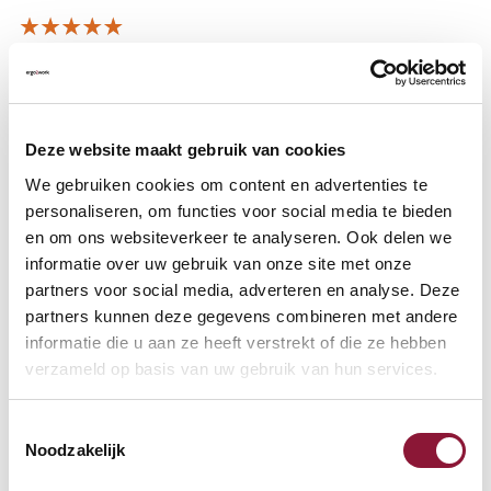
A. Kamphuis,
15-09-2020
mooi en praktisch, stabiel en prettig in gebruik
Deze website maakt gebruik van cookies
Angela Bults,
25-06-2020
We gebruiken cookies om content en advertenties te
Prachtig design, vernuftig ontwerp, mooi afgewerkt
personaliseren, om functies voor social media te bieden
en om ons websiteverkeer te analyseren. Ook delen we
informatie over uw gebruik van onze site met onze
partners voor social media, adverteren en analyse. Deze
UBA Bouw B.V. M. Diepgrond,
25-06-2020
partners kunnen deze gegevens combineren met andere
Goed product, werkt naar tevredenheid!
informatie die u aan ze heeft verstrekt of die ze hebben
verzameld op basis van uw gebruik van hun services.
Meer informatie
Toestemmingsselectie
Noodzakelijk