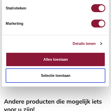
Statistieken
217,20
Marketing
incl. BTW
Details tonen
Tafelblad lichtgrijs 140 x 80
cm
Alles toestaan
217,20
Selectie toestaan
incl. BTW
Andere producten die mogelijk iets
voor u zijn!