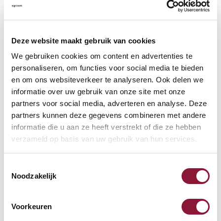
Veelgestelde vragen
Deze website maakt gebruik van cookies
We gebruiken cookies om content en advertenties te
personaliseren, om functies voor social media te bieden
Vaak samen gekocht met
en om ons websiteverkeer te analyseren. Ook delen we
informatie over uw gebruik van onze site met onze
partners voor social media, adverteren en analyse. Deze
Tafelblad betonlook 180 x 80
partners kunnen deze gegevens combineren met andere
cm
informatie die u aan ze heeft verstrekt of die ze hebben
verzameld op basis van uw gebruik van hun services.
222,04
Toestemmingsselectie
incl. BTW
Noodzakelijk
Voorkeuren
Tafelblad wit 140 x 80 cm